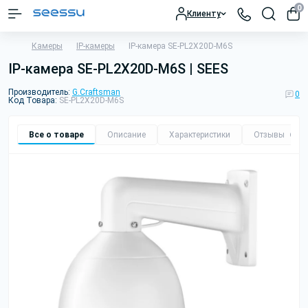
0
Клиенту
Камеры
IP-камеры
IP-камера SE-PL2X20D-M6S
IP-камера SE-PL2X20D-M6S | SEES
Производитель:
G.Craftsman
0
Код Товара:
SE-PL2X20D-M6S
Все о товаре
Описание
Характеристики
Отзывы
0