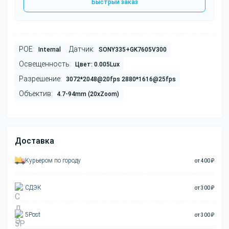
Быстрый заказ
POE:
Датчик:
Internal
SONY335+GK7605V300
Освещенность:
Цвет: 0.005Lux
Разрешение:
3072*2048@20fps 2880*1616@25fps
Объектив:
4.7-94mm (20xZoom)
Доставка
Курьером по городу
от 400 ₽
СДЭК
от 300 ₽
5Post
от 300 ₽