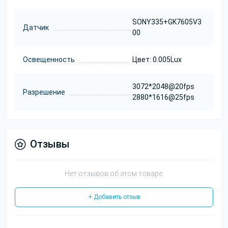
SONY335+GK7605V3
Датчик
00
Освещенность
Цвет: 0.005Lux
3072*2048@20fps
Разрешение
2880*1616@25fps
Отзывы
Нет отзывов об этом товаре.
+ Добавить отзыв