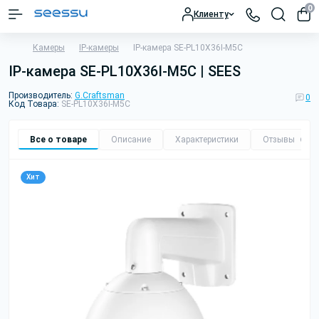
0
Клиенту
Камеры
IP-камеры
IP-камера SE-PL10X36I-M5C
IP-камера SE-PL10X36I-M5C | SEES
Производитель:
G.Craftsman
0
Код Товара:
SE-PL10X36I-M5C
Все о товаре
Описание
Характеристики
Отзывы
0
Хит