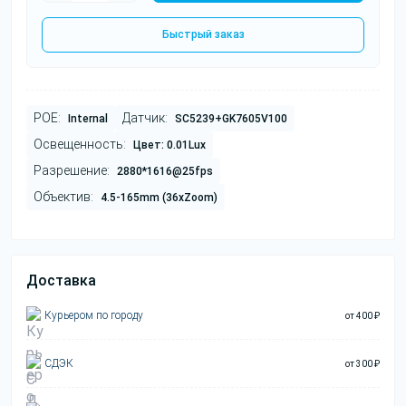
Быстрый заказ
POE:
Датчик:
Internal
SC5239+GK7605V100
Освещенность:
Цвет: 0.01Lux
Разрешение:
2880*1616@25fps
Объектив:
4.5-165mm (36xZoom)
Доставка
Курьером по городу
от 400 ₽
СДЭК
от 300 ₽