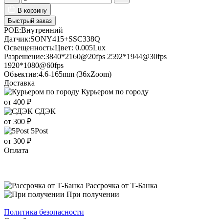
В корзину
Быстрый заказ
POE:
Внутренний
Датчик:
SONY415+SSC338Q
Освещенность:
Цвет: 0.005Lux
Разрешение:
3840*2160@20fps 2592*1944@30fps
1920*1080@60fps
Объектив:
4.6-165mm (36xZoom)
Доставка
Курьером по городу
от 400 ₽
СДЭК
от 300 ₽
5Post
от 300 ₽
Оплата
Рассрочка от Т-Банка
При получении
Политика безопасности