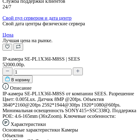
Служба поддержки клиентов
24/7
Свой пул сервером и дата центр
Свой дата центры физические сервера
Цена
Лучшая цена на рынке.
IP-камера SE-PL1X36I-M8SS | SEES
52000.00р.
В корзину
Описание
IP-камера SE-PL1X36I-M8SS от компании SEES. Разрешение
Цвет: 0.005Lux. Датчик 8MP @20fps. Объектив
3840*2160@20fps 2592*1944@30fps 1920*1080@60fps.
Минимальная освещенность SONY415+SSC338Q. Поддержка
POE: 4.6-165mm (36xZoom). Ключевые особенности:
Характеристики
Основные характеристики Камеры
Объектив