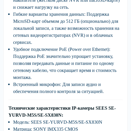
накопителе (жестком диске NVR или microSD-карте)
и снижает нагрузку на сеть.
Гибкие варианты хранения данных:
Поддержка
MicroSD-карт объемом
до 512 ГБ
(опционально) для
локальной записи, а также возможность хранения на
сетевых видеорегистраторах (NVR) и в облачных
сервисах.
Удобное подключение PoE (Power over Ethernet):
Поддержка PoE значительно упрощает установку,
позволяя передавать данные и питание по одному
сетевому кабелю, что сокращает время и стоимость
монтажа.
Встроенный микрофон:
Для записи аудио и
обеспечения полного контроля за ситуацией.
Технические характеристики IP-камеры
SEES
SE-
YURVD-M5S/SE-SX830N
:
Модель:
SEES SE-YURVD-M5S/SE-SX830N
Матрица:
SONY IMX335 CMOS