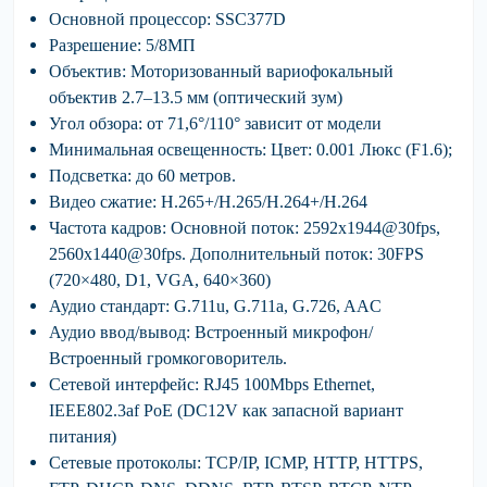
Основной процессор:
SSC377D
Разрешение:
5/8МП
Объектив:
Моторизованный вариофокальный
объектив 2.7–13.5 мм (оптический зум)
Угол обзора:
от 71,6°/110° зависит от модели
Минимальная освещенность:
Цвет: 0.001 Люкс (F1.6);
Подсветка:
до 60 метров.
Видео сжатие:
H.265+/H.265/H.264+/H.264
Частота кадров:
Основной поток: 2592x1944@30fps,
2560x1440@30fps. Дополнительный поток: 30FPS
(720×480, D1, VGA, 640×360)
Аудио стандарт:
G.711u, G.711a, G.726, AAC
Аудио ввод/вывод:
Встроенный микрофон/
Встроенный громкоговоритель.
Сетевой интерфейс:
RJ45 100Mbps Ethernet,
IEEE802.3af PoE (DC12V как запасной вариант
питания)
Сетевые протоколы:
TCP/IP, ICMP, HTTP, HTTPS,