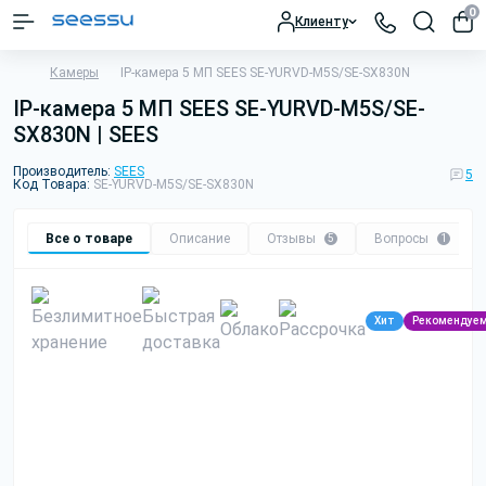
0
Клиенту
Камеры
IP-камера 5 МП SEES SE-YURVD-M5S/SE-SX830N
IP-камера 5 МП SEES SE-YURVD-M5S/SE-
SX830N | SEES
Производитель:
SEES
5
Код Товара:
SE-YURVD-M5S/SE-SX830N
Все о товаре
Описание
Отзывы
Вопросы
5
1
Хит
Рекомендуе