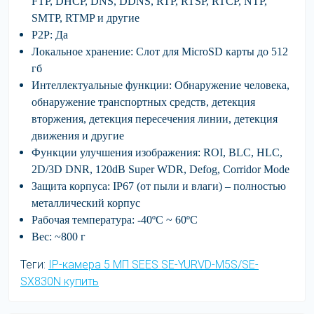
FTP, DHCP, DNS, DDNS, RTP, RTSP, RTCP, NTP,
SMTP, RTMP и другие
P2P:
Да
Локальное хранение:
Слот для MicroSD карты до 512
гб
Интеллектуальные функции:
Обнаружение человека,
обнаружение транспортных средств, детекция
вторжения, детекция пересечения линии, детекция
движения и другие
Функции улучшения изображения:
ROI, BLC, HLC,
2D/3D DNR, 120dB Super WDR, Defog, Corridor Mode
Защита корпуса:
IP67 (от пыли и влаги) – полностью
металлический корпус
Рабочая температура:
-40ºC ~ 60ºC
Вес:
~800 г
Теги:
IP-камера 5 МП SEES SE-YURVD-M5S/SE-
SX830N купить