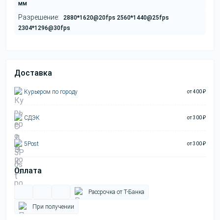
мм
Разрешение:
2880*1620@20fps 2560*1440@25fps
2304*1296@30fps
Доставка
Курьером по городу
от 400 ₽
СДЭК
от 300 ₽
5Post
от 300 ₽
Оплата
Рассрочка от Т-Банка
При получении