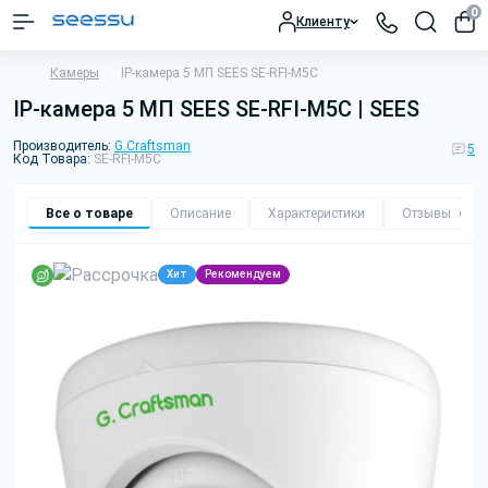
0
Клиенту
Камеры
IP-камера 5 МП SEES SE-RFI-M5C
IP-камера 5 МП SEES SE-RFI-M5C | SEES
Производитель:
G.Craftsman
5
Код Товара:
SE-RFI-M5C
Все о товаре
Описание
Характеристики
Отзывы
5
Хит
Рекомендуем