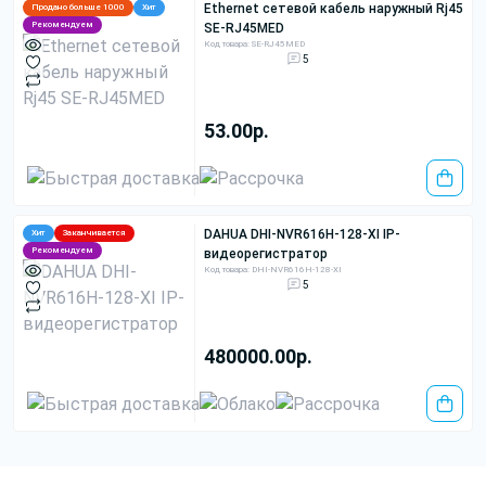
Ethernet сетевой кабель наружный Rj45
Продано больше 1000
Хит
Рекомендуем
SE-RJ45MED
Код товара: SE-RJ45MED
5
53.00р.
DAHUA DHI-NVR616H-128-XI IP-
Хит
Заканчивается
Рекомендуем
видеорегистратор
Код товара: DHI-NVR616H-128-XI
5
480000.00р.