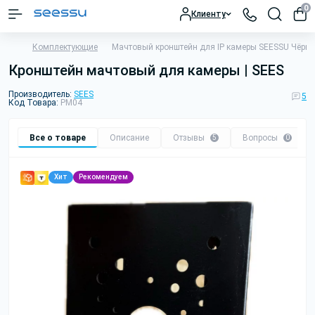
0
Клиенту
Комплектующие
Мачтовый кронштейн для IP камеры SEESSU Чёрн
Кронштейн мачтовый для камеры | SEES
Производитель:
SEES
5
Код Товара:
PM04
Все о товаре
Описание
Отзывы
Вопросы
5
0
Хит
Рекомендуем