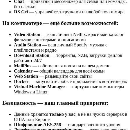
Chat
— приватный мессенджер для семьи или команды,
без слежки
DS Get
— управляйте загрузками из любой точки мира
На компьютере — ещё больше возможностей:
Video Station
— ваш личный Netflix: красивый каталог
фильмов с постерами и описаниями
Audio Station
— ваш личный Spotify: музыка с
плейлистами и радио
Download Station
— торренты, NZB, загрузки файлов
работают 24/7
MailPlus
— собственная почта на вашем домене
Calendar
— общий календарь для всей семьи
Web Station
— размещайте свои сайты
Docker
— запускайте любые приложения в контейнерах
Virtual Machine Manager
— виртуальные компьютеры
Windows и Linux
Безопасность — наш главный приоритет:
Данные хранятся
только у вас
, а не на чужих серверах в
США или Европе
Шифрование AES-256
— стандарт военного уровня
Двухфакторная аутентификация
— даже если украдут