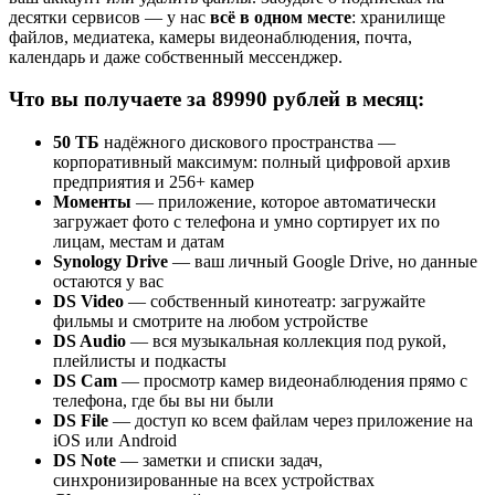
десятки сервисов — у нас
всё в одном месте
: хранилище
файлов, медиатека, камеры видеонаблюдения, почта,
календарь и даже собственный мессенджер.
Что вы получаете за 89990 рублей в месяц:
50 ТБ
надёжного дискового пространства —
корпоративный максимум: полный цифровой архив
предприятия и 256+ камер
Моменты
— приложение, которое автоматически
загружает фото с телефона и умно сортирует их по
лицам, местам и датам
Synology Drive
— ваш личный Google Drive, но данные
остаются у вас
DS Video
— собственный кинотеатр: загружайте
фильмы и смотрите на любом устройстве
DS Audio
— вся музыкальная коллекция под рукой,
плейлисты и подкасты
DS Cam
— просмотр камер видеонаблюдения прямо с
телефона, где бы вы ни были
DS File
— доступ ко всем файлам через приложение на
iOS или Android
DS Note
— заметки и списки задач,
синхронизированные на всех устройствах