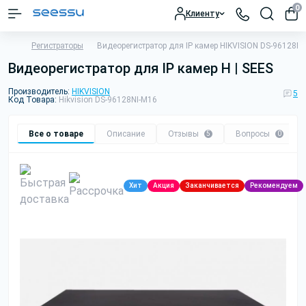
0
Клиенту
Регистраторы
Видеорегистратор для IP камер HIKVISION DS-96128NI-
Видеорегистратор для IP камер H | SEES
Производитель:
HIKVISION
5
Код Товара:
Hikvision DS-96128NI-M16
Все о товаре
Описание
Отзывы
Вопросы
5
0
Хит
Акция
Заканчивается
Рекомендуем